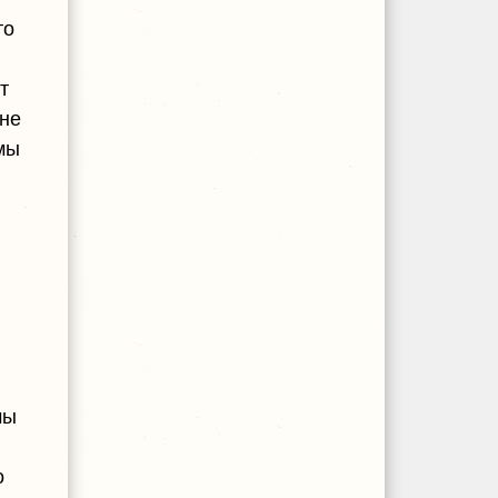
то
т
Мне
мы
.
мы
о