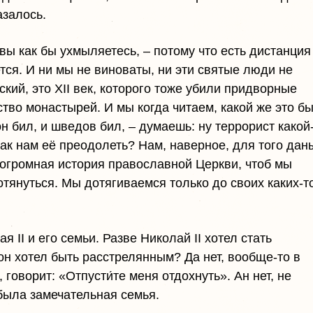
азалось.
о вы как бы ухмыляетесь, – потому что есть дистанция
тся. И ни мы не виноваты, ни эти святые люди не
кий, это XII век, которого тоже убили придворные
тво монастырей. И мы когда читаем, какой же это б
н бил, и шведов бил, – думаешь: ну террорист какой
как нам её преодолеть? Нам, наверное, для того дан
 огромная история православной Церкви, чтоб мы
отянуться. Мы дотягиваемся только до своих каких-т
 II и его семьи. Разве Николай II хотел стать
он хотел быть расстрелянным? Да нет, вообще-то в
говорит: «Отпусти́те меня отдохнуть». Ан нет, не
 была замечательная семья.