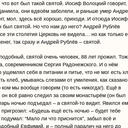
 что вот был такой святой. Иосиф Волоцкий говорит,
Даниила, они вдвоём заболели, и раньше умер Андре
ит, мол, здесь всё хорошо, приходи. И отсюда Иосиф
н был святой. Но что нам до него? Андрей Рублёв
се эти столетия Церковь не видела… но как только е
нег, так сразу и Андрей Рублёв – святой.
одобный, святой очень человек, 88 лет прожил. Тож
, современником Сергия Радонежского. И о нём
о ущемлял себя в питании и питье, что не мог есть х
сть хлеб, умываясь слезами от умиления, как сказано
о ком мы вообще говорим (то есть никогда!). Ещё в
р, он всё равно следил за своим монастырём (он был
ларь ночью подъедал – а святой-то видит. Явился ем
 пригрозил: «Будешь ещё есть ночью – будет тебе
 подумал: “Мало ли что приснится”, забыл всё и
одобный Евфимий, и – полный паралич на него до