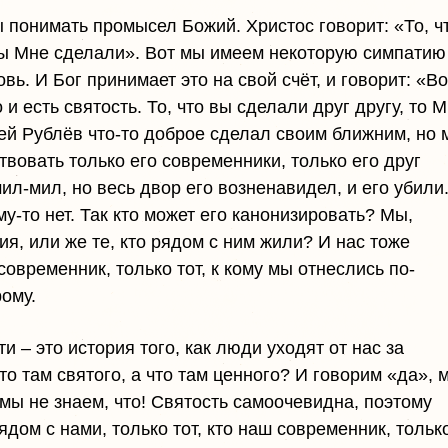
ы понимать промысел Божий. Христос говорит: «То, ч
вы Мне сделали». Вот мы имеем некоторую симпатию
вь. И Бог принимает это на свой счёт, и говорит: «Во
о и есть святость. То, что вы сделали друг другу, то 
ей Рублёв что-то доброе сделал своим ближним, но 
твовать только его современники, только его друг
л-мил, но весь двор его возненавидел, и его убили
му-то нет. Так кто может его канонизировать? Мы,
ия, или же те, кто рядом с ним жили? И нас тоже
овременник, только тот, к кому мы отнеслись по-
рому.
и – это история того, как люди уходят от нас за
то там святого, а что там ценного? И говорим «да», 
мы не знаем, что! Святость самоочевидна, поэтому
ядом с нами, только тот, кто наш современник, тольк