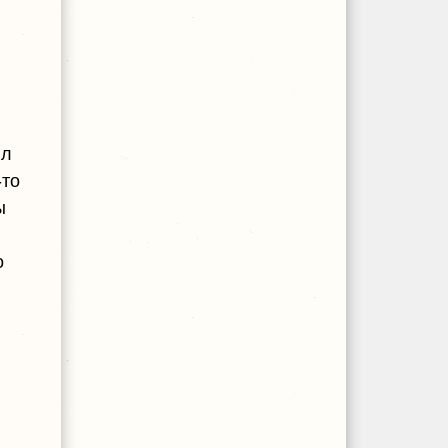
ыл
-то
ы
о