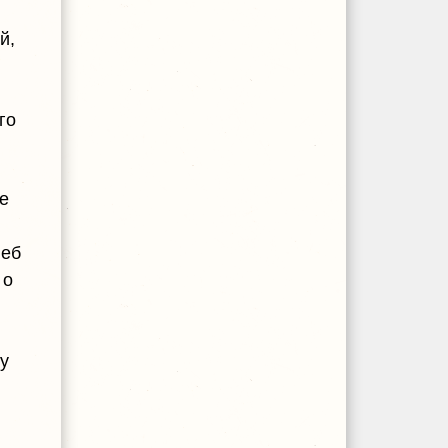
й,
го
е
леб
 о
у