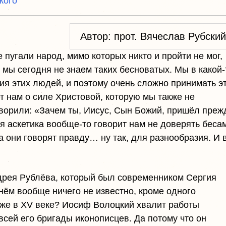
кого
Автор: прот. Вячеслав Рубский
 пугали народ, мимо которых никто и пройти не мог,
 мы сегодня не знаем таких бесноватых. Мы в какой-
я этих людей, и поэтому очень сложно принимать э
ет нам о силе Христовой, которую мы также не
ворили: «Зачем ты, Иисус, Сын Божий, пришёл преж
 аскетика вообще-то говорит нам не доверять бесам
да они говорят правду… ну так, для разнообразия. И 
дрея Рублёва, который был современником Сергия
 нём вообще ничего не известно, кроме одного
же в XV веке? Иосиф Волоцкий хвалит работы
 всей его бригады иконописцев. Да потому что он