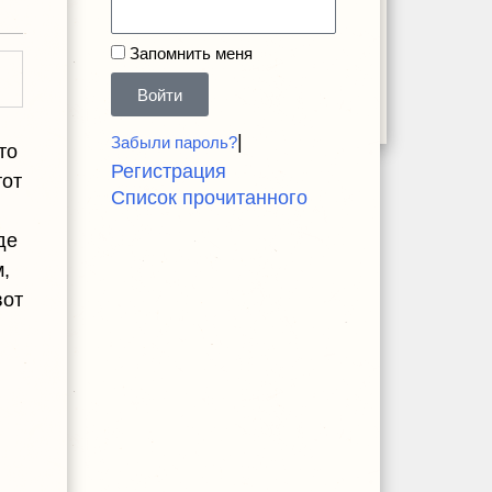
Запомнить меня
Войти
|
Забыли пароль?
то
Регистрация
тот
Список прочитанного
де
,
вот