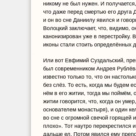
никому не был нужен. И получается,
что даже перед смертью его друга 
и он во сне Даниилу явился и говор
Волоцкий заключает, что, видимо, о
канонизирован уже в перестройку. В
иконы стали стоить определённых де
Или вот Евфимий Суздальский, преп
был современником Андрея Рублёва
известно только то, что он настольк
без слёз. То есть, когда мы будем е
нём в его житии, тогда мы поймём, 
житии говорится, что, когда он уме
основателем монастыря), и один ке
во сне с огромной свечой горящей и
плохо». Тот наутро перекрестился и
дальше ел. Потом явился ему преп