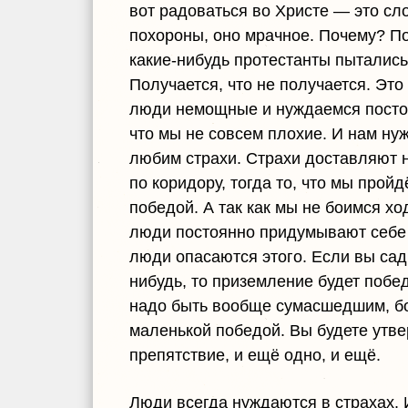
вот радоваться во Христе — это сл
похороны, оно мрачное. Почему? По
какие-нибудь протестанты пытались 
Получается, что не получается. Это
люди немощные и нуждаемся постоя
что мы не совсем плохие. И нам н
любим страхи. Страхи доставляют 
по коридору, тогда то, что мы прой
победой. А так как мы не боимся хо
люди постоянно придумывают себе ст
люди опасаются этого. Если вы сади
нибудь, то приземление будет побед
надо быть вообще сумасшедшим, боя
маленькой победой. Вы будете утв
препятствие, и ещё одно, и ещё.
Люди всегда нуждаются в страхах. И