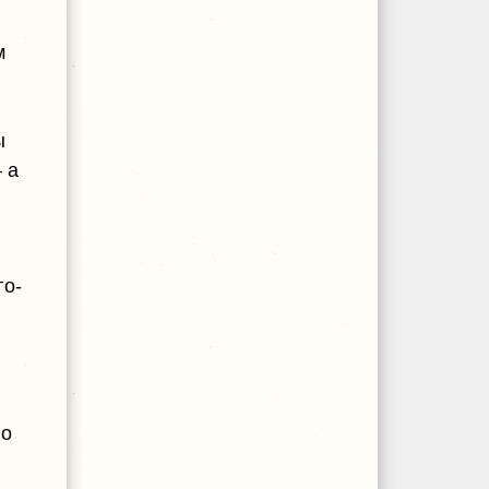
м
ы
 а
го-
но
ы