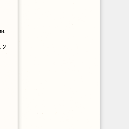
ии.
,
. У