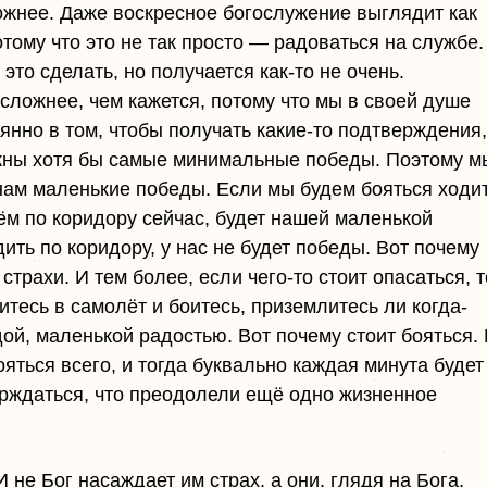
ожнее. Даже воскресное богослужение выглядит как
тому что это не так просто — радоваться на службе.
это сделать, но получается как-то не очень.
 сложнее, чем кажется, потому что мы в своей душе
нно в том, чтобы получать какие-то подтверждения,
ужны хотя бы самые минимальные победы. Поэтому м
нам маленькие победы. Если мы будем бояться ходи
дём по коридору сейчас, будет нашей маленькой
дить по коридору, у нас не будет победы. Вот почему
рахи. И тем более, если чего-то стоит опасаться, т
тесь в самолёт и боитесь, приземлитесь ли когда-
ой, маленькой радостью. Вот почему стоит бояться.
ться всего, и тогда буквально каждая минута будет
ерждаться, что преодолели ещё одно жизненное
 не Бог насаждает им страх, а они, глядя на Бога,