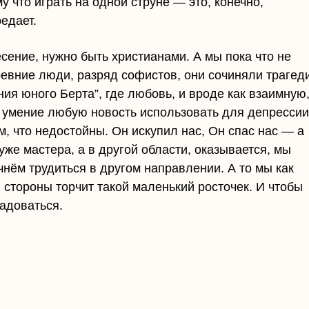
 что играть на одной струне — это, конечно,
оедает.
сение, нужно быть христианами. А мы пока что не
ревние люди, разряд софистов, они сочиняли трагед
ания юного Берта”, где любовь, и вроде как взаимную
 умение любую новость использовать для депрессии
, что недостойны. Он искупил нас, Он спас нас — а
уже мастера, а в другой области, оказывается, мы
ачнём трудиться в другом направлении. А то мы как
 стороны торчит такой маленький росточек. И чтобы
радоваться.