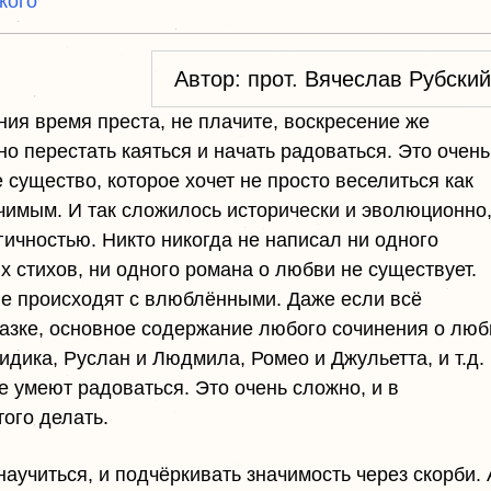
кого
Автор: прот. Вячеслав Рубский
ния время преста, не плачите, воскресение же
но перестать каяться и начать радоваться. Это очень
 существо, которое хочет не просто веселиться как
ачимым. И так сложилось исторически и эволюционно
гичностью. Никто никогда не написал ни одного
х стихов, ни одного романа о любви не существует.
ые происходят с влюблёнными. Даже если всё
сказке, основное содержание любого сочинения о люб
идика, Руслан и Людмила, Ромео и Джульетта, и т.д.
е умеют радоваться. Это очень сложно, и в
ого делать.
 научиться, и подчёркивать значимость через скорби. 