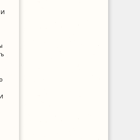
 И
ы
ть
о
 И