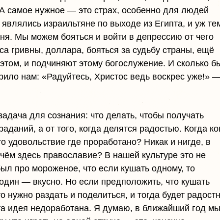
 А самое нужное — это страх, особенно для людей
являлись израильтяне по выходе из Египта, и уж те
я. Мы можем бояться и войти в депрессию от чего
са гривны, доллара, бояться за судьбу страны, ещё
 этом, и подчиняют этому богослужение. И сколько б
рило нам: «Радуйтесь, Христос ведь воскрес уже!» —
задача для сознания: что делать, чтобы получать
аданий, а от того, когда делятся радостью. Когда ко
о удовольствие где проработано? Никак и нигде, в
чём здесь православие? В нашей культуре это не
л про мороженое, что если кушать одному, то
 один — вкусно. Но если предположить, что кушать
то нужно раздать и поделиться, и тогда будет радост
эта идея недоработана. Я думаю, в ближайший год м