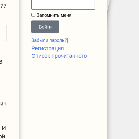
277
Запомнить меня
Войти
|
Забыли пароль?
Регистрация
Список прочитанного
В
оин
. И
ой