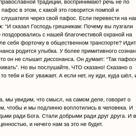
 православной традиции, воспринимают речь не по
й пафос в этом, с какой это говорится помпой и
у слушателя через свой пафос. Если перевести на н
ак: “И сказал Господь грешникам: Почему вы лузгали
 поздоровались с нашей благочестивой охраной на
сле себя форточку в общественном транспорте? Иди
ссонанса родится улыбка. У более примитивного созна
что он не слышит диссонанса. Он думает: “Так пафос
еживать”. Но вы послушайте, ЧТО сказано! Сказано о
то тебя и Бог уважает. А если нет, ну иди, куда шёл, 
, мы увидим, что смысл, на самом деле, говорит о
м, чтобы и мы подлинно воплотились в человека. И
ьми ради Бога. Стали добрыми ради друг друга. И 
енностью, и ничего нам за это не будет.