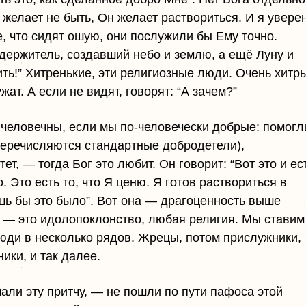
 желает не быть, Он желает раствориться. И я увере
те, что сидят ошую, они послужили бы Ему точно.
едержитель, создавший небо и землю, а ещё Луну и
ть!” Хитренькие, эти религиозные люди. Очень хитр
жат. А если не видят, говорят: “А зачем?”
ы человечны, если мы по-человечески добрые: помогл
перечисляются стандартные добродетели),
т, — тогда Бог это любит. Он говорит: “Вот это и ес
о. Это есть то, что Я ценю. Я готов раствориться в
шь бы это было”. Вот она — драгоценность выше
я — это идолопоклонство, любая религия. Мы ставим
люди в несколько рядов. Жрецы, потом прислужники,
ики, и так далее.
али эту притчу, — не пошли по пути пафоса этой