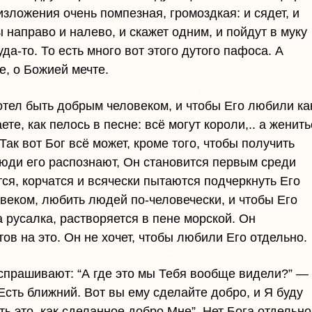
зложения очень помпезная, громоздкая: и сядет, и
направо и налево, и скажет одним, и пойдут в муку
уда-то. То есть много вот этого дутого пафоса. А
, о Божией мечте.
хотел быть добрым человеком, и чтобы Его любили ка
ете, как пелось в песне: всё могут короли,.. а женить
Так вот Бог всё может, кроме того, чтобы получить
юди его распознаю‌т, Он становится первым среди
ся, корчатся и всячески пытаются подчеркнуть Его
овеком, любить людей по-человечески, и чтобы Его
а русалка, растворяется в пене морской. Он
тов на это. Он не хочет, чтобы любили Его отдельно.
 спрашивают: “А где это мы Тебя вообще видели?” —
 Есть ближний. Вот вы ему сделайте добро, и Я буду
ть это, как сделанное добро Мне”. Нет Бога отдельно