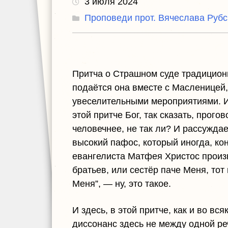
3 июля 2024
Проповеди прот. Вячеслава Рубс
Притча о Страшном суде традицион
подаётся она вместе с Масленицей, 
увеселительными мероприятиями. И
этой притче Бог, так сказать, прого
человечнее, не так ли? И рассуждает
высокий пафос, который иногда, кон
евангелиста Матфея Христос произн
братьев, или сестёр паче Меня, тот 
Меня”, — ну, это такое.
И здесь, в этой притче, как и во вс
диссонанс здесь не между одной ре