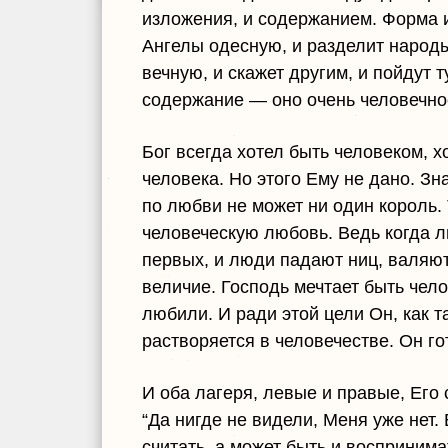
изложения, и содержанием. Форма и
Ангелы одесную, и разделит народы 
вечную, и скажет другим, и пойдут т
содержание — оно очень человечное
Бог всегда хотел быть человеком, 
человека. Но этого Ему не дано. Зна
по любви не может ни один король. 
человеческую любовь. Ведь когда л
первых, и люди падают ниц, валяют
величие. Господь мечтает быть чел
любили. И ради этой цели Он, как т
растворяется в человечестве. Он го
И оба лагеря, левые и правые, Его
“Да нигде не видели, Меня уже нет.
считать, а может быть и воспринима