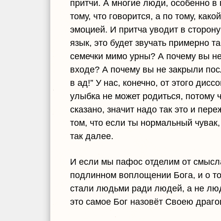
притчи. А многие люди, особенно в
тому, что говорится, а по тому, како
эмоцией. И притча уводит в сторон
язык, это будет звучать примерно т
семечки мимо урны? А почему вы не
входе? А почему вы не закрыли по
в ад!” У нас, конечно, от этого ди
улыбка не может родиться, потому 
сказано, значит надо так это и пер
том, что если ты нормальный чувак, 
так далее.
И если мы пафос отделим от смысла
подлинном воплощении Бога, и о то
стали людьми ради людей, а не люд
это самое Бог назовёт Своею драгоц