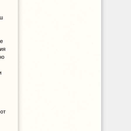
аш
те
ния
но
и
вот