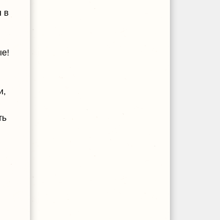
н в
ые!
и,
ть