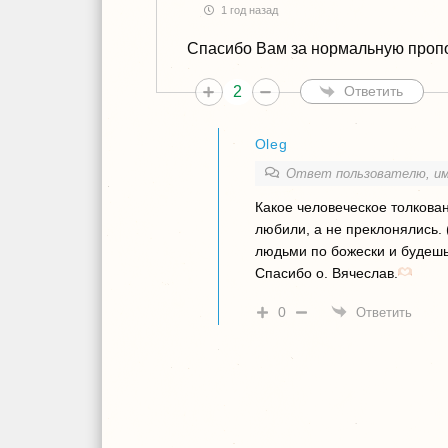
1 год назад
Спасибо Вам за нормальную проп
2
Ответить
Oleg
Ответ пользователю, и
Какое человеческое толкован
любили, а не преклонялись. 
людьми по божески и будеш
Спасибо о. Вячеслав.
0
Ответить