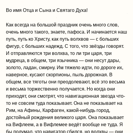
Во имя Отца и Сына и Святаго Духа!
Как всегда на большой праздник очень много слов,
очень много такого, знаете, пафоса. И начинается наш
путь, путь ко Христу, как путь волхвов — с больших
фигур, с больших надежд. С того, что звёзды говорят.
И отправляются три волхва, то ли три царя, три
мудреца, в общем, три язычника — они несут дары,
золото, ладан, смирну. Им тяжело идти, по дороге их,
наверное, кусают скорпионы, пыль дорожная. В
общем, все тяготы они преодолевают, всё это весьма
и весьма торжественно получается. Но когда они
приходят, они смотрят, что навигационная звезда что-
то не совсем туда показывает. Она не показывает на
Рим, на Афины, Карфаген, какой-нибудь город,
достойный рождения великого царя. Она показывает
на Вифлеем, а в Вифлемее ведёт вообще не туда. Я
бы подумал, что навигатор сбился, но волхвы — они