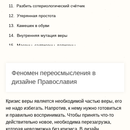
Разбить сотериологический счётчик
Утерянная простота
Камешек в обуви
Внутренняя мутация веры
Масоны, салтисоны, патисоны…
Некачественные церковные спикеры
Основные тезисы
Феномен переосмысления в
Статьи и видеозаписи цикла «Если вы теряете веру»
дизайне Православия
Кризис веры является необходимой частью веры, его
не надо избегать. Напротив, к нему нужно готовиться
и правильно воспринимать. Чтобы принять что-то
действительно новое, необходима перезагрузка,
которая невозможна без кризиса. В дизайн