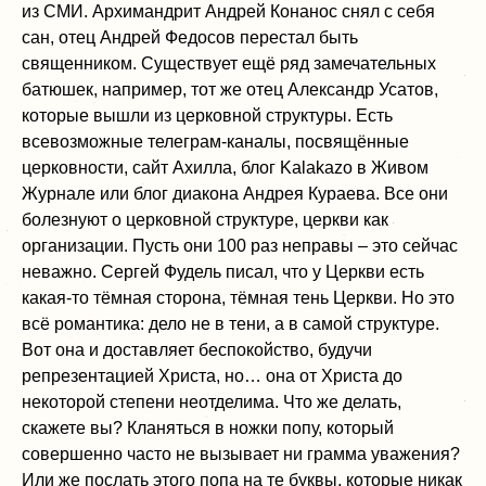
из СМИ. Архимандрит Андрей Конанос снял с себя
сан, отец Андрей Федосов перестал быть
священником. Существует ещё ряд замечательных
батюшек, например, тот же отец Александр Усатов,
которые вышли из церковной структуры. Есть
всевозможные телеграм-каналы, посвящённые
церковности, сайт Ахилла, блог Kalakazo в Живом
Журнале или блог диакона Андрея Кураева. Все они
болезнуют о церковной структуре, церкви как
организации. Пусть они 100 раз неправы – это сейчас
неважно. Сергей Фудель писал, что у Церкви есть
какая-то тёмная сторона, тёмная тень Церкви. Но это
всё романтика: дело не в тени, а в самой структуре.
Вот она и доставляет беспокойство, будучи
репрезентацией Христа, но… она от Христа до
некоторой степени неотделима. Что же делать,
скажете вы? Кланяться в ножки попу, который
совершенно часто не вызывает ни грамма уважения?
Или же послать этого попа на те буквы, которые никак