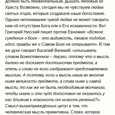
должно быть любвеобильным, дышать любовью ко
Христу. Возможно, сегодня мы не чувствуем любви
святых отцов, которые создавали наше богословие.
Однако непонимание чужой любви не может говорить
нам об отсутствии Бога или о Его искаженности. Вот
Григорий Нисский пишет против Евномия: «
Всякое
суждение о Боге – это видимость, лживое подобие,
идол; правды же о Самом Боге не открывает
». В том
же духе говорит Василий Великий: «
описывать
словом Божественное – дерзко, потому что и мысль
далеко не досязает достоинства предмета, а
опять и слово не ясно изображает представляемое
мыслию. А поэтому, если и мысль наша во многом
ниже великости предмета, а слова ниже и самой
мысли, то как же не быть необходимым молчанию,
чтобы иначе и это чудо богословия не оказалось у
нас близким к опасности от низости речений?
».
Смысл вышеприведённых цитат в том, что
человеческая мысль примитивна. Слово, которое