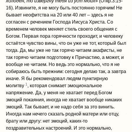
холоден, то извергну тебя из уст Моих
» (Откр.3:15-
16). Извините, я не могу быть постоянно горячим! Не
бывает неофитства на 20 или 40 лет – здесь я не
согласен с речением Господа Иисуса Христа. Со
временем человек меняет стиль своего общения с
Богом. Первая пора горячности проходит, и человеку
остаётся чувство вины, что он уже не тот, который был
тогда. Да, мы уже не так горячо читаем акафисты, не
так горячо читаем подготовку к Причастию, а может, и
вообще не читаем. Но ведь это нормально, что я не
собираюсь быть прежним: сегодня делаю так, а завтра
иначе. Я бы рекомендовал людям пунктирную
1
молитву
, которая снимает эмоциональное
напряжение. Да, у меня не хватает перед Богом
эмоций покаяния, иногда не хватает вообще никаких
эмоций. Так бывает, и не надо себя за это винить.
Иногда нам нечего сказать родной матери или отцу,
брату или другу: нет эмоций, каких-то
поздравительных настроений. И это нормально,