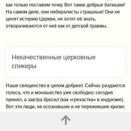
как только поставим точку. Вот такие добрые батюшки!
На самом деле, они либералисты страшные! Они не
ценят историю Церкви, не хотят её знать,
отворачиваются от неё как от детской травмы.
Некачественные церковные
спикеры
Наше священство в целом добреет. Сейчас раздаются
голоса, что и монашество уже свободно: сегодня
принял, а завтра бросил (как «грехастка» в индуизме).
Вот эти люди, не осознавшие и не пережившие кризис
веры, они некачественные спикеры. Они делают вид,
что православие всегда было таким либеральным.
Другие же, наоборот, делают вид, что сейчас настанет