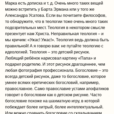
Марка есть дописка и т. д. Очень много таких вещей
можно встретить у Барта Эрмана или у того же
Александра Усатова. Если вы почитаете философов,
то обнаружите, что в теологии тоже очень много таких
подозрительных мест. Теология в некотором смысле
презентует нам Христа. Неправильная теология – и
мы кричим: «Ужас! Ужас!». Теология ведь должна быть
правильной! А я говорю вам: не путайте теологию с
идеологией. Теология – это детский рисунок.
Любящий ребёнок нарисовал картину «Папа» и
подарил родителю. И этот рисунок драгоценнее, чем
любая фотография профессионала. Богословие – это
всегда детский рисунок, даже то богословие, которое
умнее всяких еретических богословий, например,
православное. Само православие устами апофатиков
говорит о богословии как о детском рисунке. Часто
богословие похоже на шахматную игру, в которой
побеждает более хитрый, более интеллектуальный.
Или можно сравнить богословие со складыванием